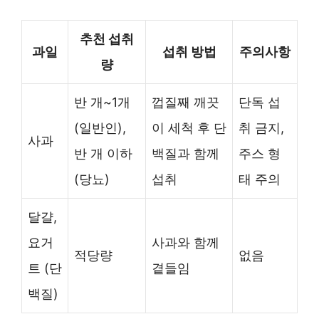
추천 섭취
과일
섭취 방법
주의사항
량
반 개~1개
껍질째 깨끗
단독 섭
(일반인),
이 세척 후 단
취 금지,
사과
반 개 이하
백질과 함께
주스 형
(당뇨)
섭취
태 주의
달걀,
요거
사과와 함께
적당량
없음
트 (단
곁들임
백질)