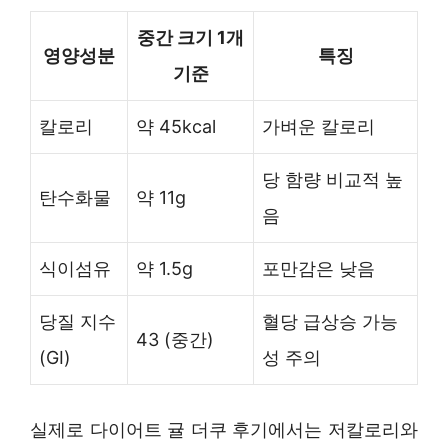
중간 크기 1개
영양성분
특징
기준
칼로리
약 45kcal
가벼운 칼로리
당 함량 비교적 높
탄수화물
약 11g
음
식이섬유
약 1.5g
포만감은 낮음
당질 지수
혈당 급상승 가능
43 (중간)
(GI)
성 주의
실제로 다이어트 귤 더쿠 후기에서는 저칼로리와