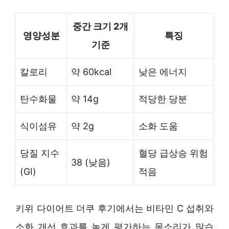
중간 크기 2개
영양성분
특징
기준
칼로리
약 60kcal
낮은 에너지
탄수화물
약 14g
적당한 당분
식이섬유
약 2g
소화 도움
당질 지수
혈당 급상승 위험
38 (낮음)
(GI)
적음
키위 다이어트 더쿠 후기에서는 비타민 C 섭취와
소화 개선 효과를 높게 평가하는 목소리가 많습