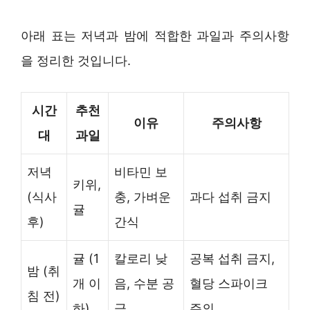
아래 표는 저녁과 밤에 적합한 과일과 주의사항
을 정리한 것입니다.
시간
추천
이유
주의사항
대
과일
저녁
비타민 보
키위,
(식사
충, 가벼운
과다 섭취 금지
귤
후)
간식
귤 (1
칼로리 낮
공복 섭취 금지,
밤 (취
개 이
음, 수분 공
혈당 스파이크
침 전)
하)
급
주의