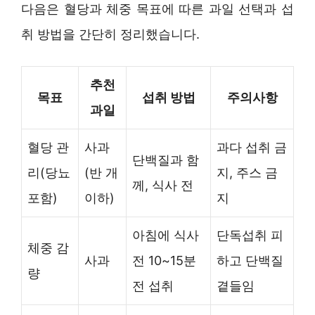
다음은 혈당과 체중 목표에 따른 과일 선택과 섭
취 방법을 간단히 정리했습니다.
추천
목표
섭취 방법
주의사항
과일
혈당 관
사과
과다 섭취 금
단백질과 함
리(당뇨
(반 개
지, 주스 금
께, 식사 전
포함)
이하)
지
아침에 식사
단독섭취 피
체중 감
사과
전 10~15분
하고 단백질
량
전 섭취
곁들임