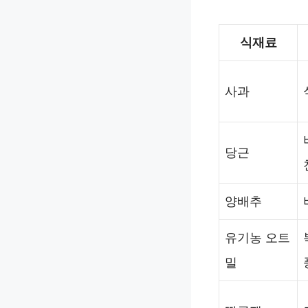
식재료
사과
당근
양배추
유기농 오트
밀