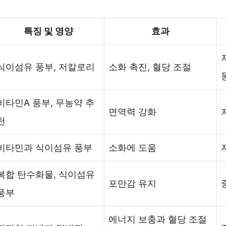
특징 및 영양
효과
식이섬유 풍부, 저칼로리
소화 촉진, 혈당 조절
비타민A 풍부, 무농약 추
면역력 강화
천
비타민과 식이섬유 풍부
소화에 도움
복합 탄수화물, 식이섬유
포만감 유지
풍부
에너지 보충과 혈당 조절