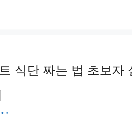
트 식단 짜는 법 초보자 
기
dmin