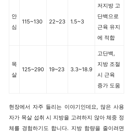
저지방 고
안
단백으로
115~130
22~23
1.5~3
심
근육 유지
에 적합
고단백,
목
지방 조절
125~290
19~23
3.3~18.9
살
시 근육
증가 도움
현장에서 자주 들리는 이야기인데요, 많은 사용
자가 목살 섭취 시 지방을 고려하지 않아 체중 정
체를 경험하기도 합니다. 지방 함량을 줄이려면