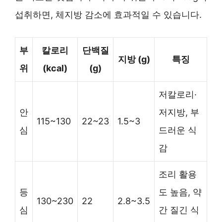
섭취하면, 체지방 감소에 효과적일 수 있습니다.
부
칼로리
단백질
지방 (g)
특징
위
(kcal)
(g)
저칼로리·
안
저지방, 부
115~130
22~23
1.5~3
심
드러운 식
감
조리 활용
등
도 높음, 약
130~230
22
2.8~3.5
심
간 질긴 식