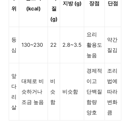
지방 (g)
장점
단점
위
(kcal)
질
(g)
요리
등
약간
130~230
22
2.8~3.5
활용도
심
질김
높음
경제적
조리
앞
대체로 비
비
이고
법에
다
슷하거나
슷
비슷함
단백질
따라
리
조금 높음
함
함량
변화
살
양호
큼