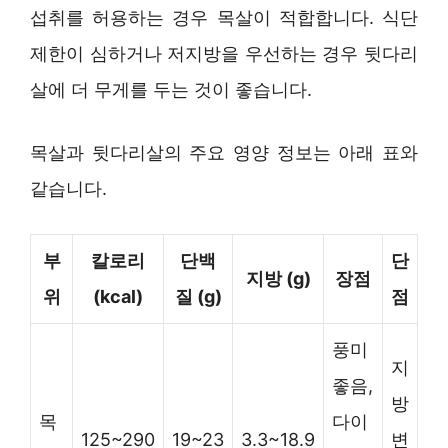
섭취를 허용하는 경우 목살이 적합합니다. 식단
제한이 심하거나 저지방을 우선하는 경우 뒷다리
살에 더 무게를 두는 것이 좋습니다.
목살과 뒷다리살의 주요 영양 정보는 아래 표와
같습니다.
부
칼로리
단백
단
지방 (g)
장점
위
(kcal)
질 (g)
점
풍미
지
좋음,
방
목
다이
125~290
19~23
3.3~18.9
변