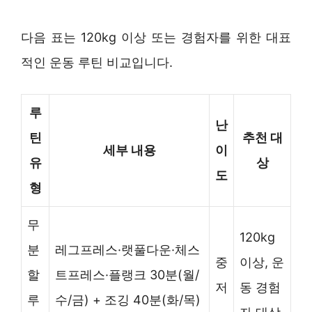
다음 표는 120kg 이상 또는 경험자를 위한 대표
적인 운동 루틴 비교입니다.
루
난
틴
추천 대
세부 내용
이
유
상
도
형
무
120kg
분
레그프레스·랫풀다운·체스
중
이상, 운
할
트프레스·플랭크 30분(월/
저
동 경험
루
수/금) + 조깅 40분(화/목)