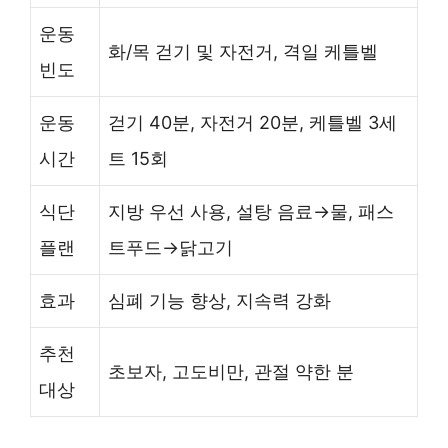
운동
화/목 걷기 및 자전거, 격일 케틀벨
빈도
운동
걷기 40분, 자전거 20분, 케틀벨 3세
시간
트 15회
식단
지방 우선 사용, 설탕 음료→물, 패스
플랜
트푸드→닭고기
효과
심폐 기능 향상, 지속력 강화
추천
초보자, 고도비만, 관절 약한 분
대상