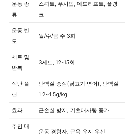
운동 종
스쿼트, 푸시업, 데드리프트, 플랭
류
크
운동 빈
월/수/금 주 3회
도
세트 및
3세트, 12-15회
반복
식단 플
단백질 중심(닭고기·연어), 단백질
랜
1.2~1.5g/kg
효과
근손실 방지, 기초대사량 증가
추천 대
운동 경험자, 근육 유지 우선