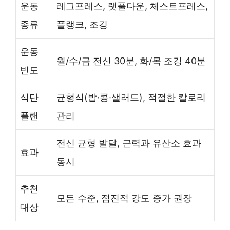
운동
레그프레스, 랫풀다운, 체스트프레스,
종류
플랭크, 조깅
운동
월/수/금 전신 30분, 화/목 조깅 40분
빈도
식단
균형식(밥·콩·샐러드), 적절한 칼로리
플랜
관리
전신 균형 발달, 근력과 유산소 효과
효과
동시
추천
모든 수준, 점진적 강도 증가 권장
대상