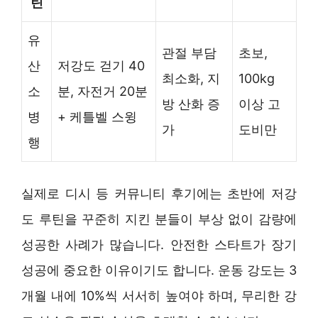
틴
유
관절 부담
초보,
산
저강도 걷기 40
최소화, 지
100kg
소
분, 자전거 20분
방 산화 증
이상 고
병
+ 케틀벨 스윙
가
도비만
행
실제로 디시 등 커뮤니티 후기에는 초반에 저강
도 루틴을 꾸준히 지킨 분들이 부상 없이 감량에
성공한 사례가 많습니다. 안전한 스타트가 장기
성공에 중요한 이유이기도 합니다. 운동 강도는 3
개월 내에 10%씩 서서히 높여야 하며, 무리한 강