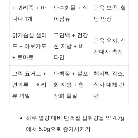
+ 귀리죽 + 바
탄수화물 + 식
근육 보존, 혈
나나 1개
이섬유
당 안정
닭가슴살 샐러
고단백 + 건강
근육 유지, 신
드 + 아보카도
한 지방 + 비
진대사 촉진
+ 토마토
타민
그릭 요거트 +
단백질 + 불포
체지방 감소,
견과류 + 베리
화 지방 + 항
식사 대체 간
류 과일
산화 물질
편
하루 열량 대비 단백질 섭취량을 약 4.7g
에서 5.9g으로 증가시키기