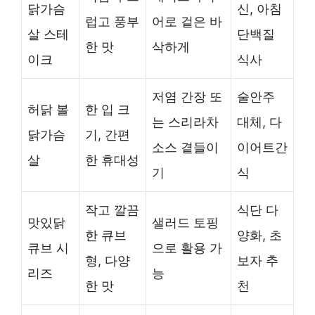
닭가슴
신, 아침
럽고 풍부
어로 겉은 바
살 스테
단백질
한 맛
삭하게
이크
식사
저염 간장 또
술안주
허닭 볼
한 입 크
는 스리라차
대체, 다
닭가슴
기, 간편
소스 곁들이
이어트간
살
한 휴대성
기
식
작고 깔끔
식단 다
맛있닭
샐러드 토핑
한 큐브
양화, 초
큐브 시
으로 활용 가
형, 다양
보자 추
리즈
능
한 맛
천