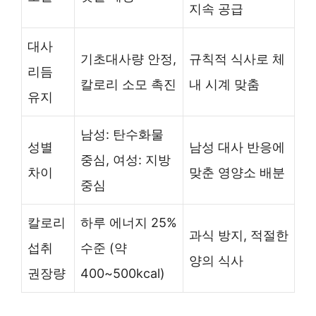
지속 공급
대사
기초대사량 안정,
규칙적 식사로 체
리듬
칼로리 소모 촉진
내 시계 맞춤
유지
남성: 탄수화물
성별
남성 대사 반응에
중심, 여성: 지방
차이
맞춘 영양소 배분
중심
칼로리
하루 에너지 25%
과식 방지, 적절한
섭취
수준 (약
양의 식사
권장량
400~500kcal)