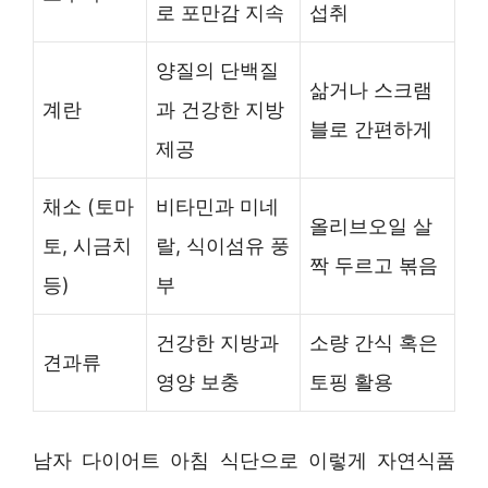
로 포만감 지속
섭취
양질의 단백질
삶거나 스크램
계란
과 건강한 지방
블로 간편하게
제공
채소 (토마
비타민과 미네
올리브오일 살
토, 시금치
랄, 식이섬유 풍
짝 두르고 볶음
등)
부
건강한 지방과
소량 간식 혹은
견과류
영양 보충
토핑 활용
남자 다이어트 아침 식단으로 이렇게 자연식품