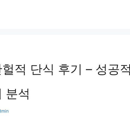
헐적 단식 후기 – 성공
례 분석
dmin