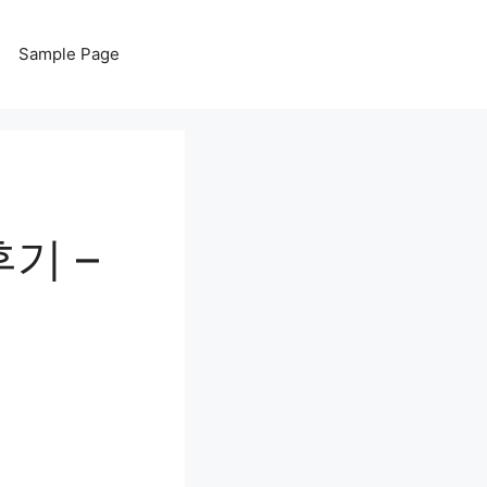
Sample Page
기 –