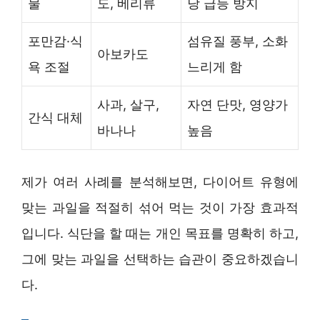
물
도, 베리류
당 급등 방지
포만감·식
섬유질 풍부, 소화
아보카도
욕 조절
느리게 함
사과, 살구,
자연 단맛, 영양가
간식 대체
바나나
높음
제가 여러 사례를 분석해보면, 다이어트 유형에
맞는 과일을 적절히 섞어 먹는 것이 가장 효과적
입니다. 식단을 할 때는 개인 목표를 명확히 하고,
그에 맞는 과일을 선택하는 습관이 중요하겠습니
다.