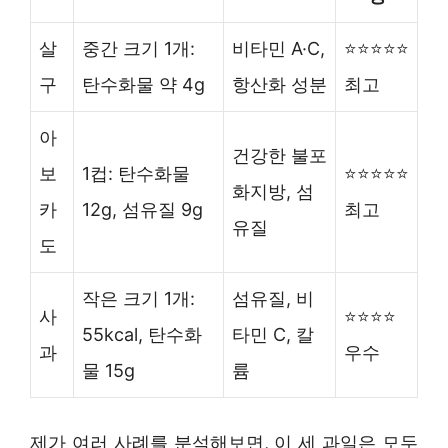
살
중간 크기 1개:
비타민 A·C,
⭐⭐⭐⭐⭐
구
탄수화물 약 4g
항산화 성분
최고
아
건강한 불포
보
1컵: 탄수화물
⭐⭐⭐⭐⭐
화지방, 섬
카
12g, 섬유질 9g
최고
유질
도
작은 크기 1개:
섬유질, 비
사
⭐⭐⭐⭐
55kcal, 탄수화
타민 C, 칼
과
우수
물 15g
륨
제가 여러 사례를 분석해보면, 이 세 과일은 모두