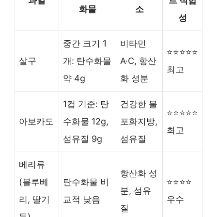
과일
트 적합
화물
소
성
중간 크기 1
비타민
⭐⭐⭐⭐⭐
살구
개: 탄수화물
A·C, 항산
최고
약 4g
화 성분
1컵 기준: 탄
건강한 불
⭐⭐⭐⭐⭐
아보카도
수화물 12g,
포화지방,
최고
섬유질 9g
섬유질
베리류
항산화 성
(블루베
탄수화물 비
⭐⭐⭐⭐
분, 섬유
리, 딸기
교적 낮음
우수
질
등)