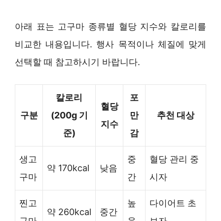
아래 표는 고구마 종류별 혈당 지수와 칼로리를
비교한 내용입니다. 행사 목적이나 체질에 맞게
선택할 때 참고하시기 바랍니다.
칼로리
포
혈당
구분
(200g 기
만
추천 대상
지수
준)
감
생고
중
혈당 관리 중
약 170kcal
낮음
구마
간
시자
찐고
높
다이어트 초
약 260kcal
중간
구마
음
보자