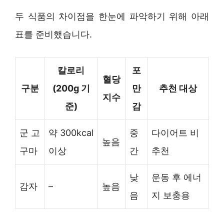
두 식품의 차이점을 한눈에 파악하기 위해 아래
표를 준비했습니다.
칼로리
포
혈당
구분
(200g 기
만
추천 대상
지수
준)
감
군 고
약 300kcal
중
다이어트 비
높음
구마
이상
간
추천
낮
운동 후 에너
감자
–
높음
음
지 보충용