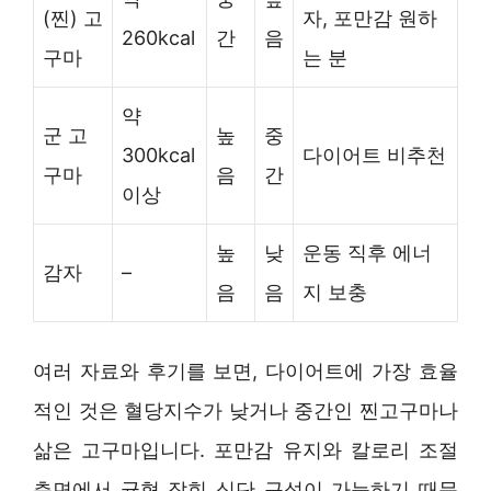
(찐) 고
자, 포만감 원하
260kcal
간
음
구마
는 분
약
군 고
높
중
300kcal
다이어트 비추천
구마
음
간
이상
높
낮
운동 직후 에너
감자
–
음
음
지 보충
여러 자료와 후기를 보면, 다이어트에 가장 효율
적인 것은 혈당지수가 낮거나 중간인 찐고구마나
삶은 고구마입니다. 포만감 유지와 칼로리 조절
측면에서 균형 잡힌 식단 구성이 가능하기 때문