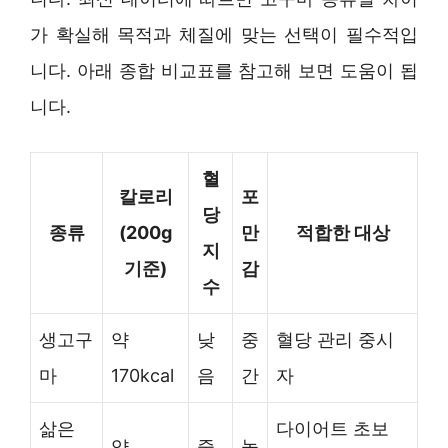
가 확실해 목적과 체질에 맞는 선택이 필수적입
니다. 아래 종합 비교표를 참고해 보면 도움이 됩
니다.
혈
칼로리
포
당
종류
(200g
만
적합한 대상
지
기준)
감
수
생고구
약
낮
중
혈당 관리 중시
마
170kcal
음
간
자
삶은
다이어트 초보
약
중
높