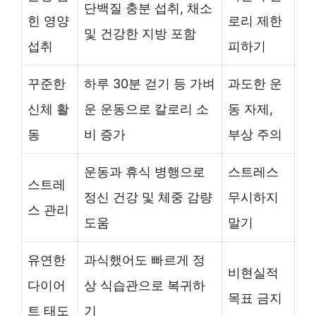
단백질 충분 섭취, 채소
힌 영양
로리 제한
및 건강한 지방 포함
섭취
피하기
꾸준한
하루 30분 걷기 등 가벼
과도한 운
신체 활
운 운동으로 칼로리 소
동 자제,
동
비 증가
부상 주의
운동과 휴식 병행으로
스트레스
스트레
정신 건강 및 체중 감량
무시하지
스 관리
도움
말기
유연한
과식했어도 빠르게 정
비현실적
다이어
상 식습관으로 복귀하
목표 금지
트 태도
기