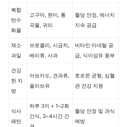
복합
고구마, 현미, 통
혈당 안정, 에너지
탄수
곡물, 귀리
지속 공급
화물
채소·
브로콜리, 시금치,
비타민·미네랄 공
과일
베리류, 사과
급, 식이섬유 풍부
건강
아보카도, 견과류,
호르몬 균형, 심혈
한 지
올리브유
관 건강 지원
방
하루 3끼 + 1~2회
식사
혈당 안정 및 과식
간식, 3~4시간 간
패턴
예방
격