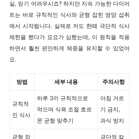
실, 믿기 어려우시죠? 하지만 지속 가능한 다이어
트는 바로 규칙적인 식사와 균형 잡힌 영양 섭취
에서 시작됩니다. 실제로 저도 한때 극단적 식사
제한을 했다가 요요가 심했는데, 이 원칙을 적용
하면서 훨씬 편안하게 체중을 유지할 수 있었어
요.
방법
세부 내용
주의사항
하루 3끼 규칙적으로
아침 거르
규칙적
먹으며 식욕 조절 호르
기 금지,
인 식사
몬 균형 맞추기
과식 방지
균형 잡
극단적 칼