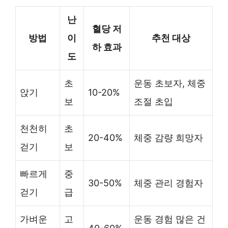
난
혈당 저
방법
이
추천 대상
하 효과
도
초
운동 초보자, 체중
앉기
10-20%
보
조절 초입
천천히
초
20-40%
체중 감량 희망자
걷기
보
빠르게
중
30-50%
체중 관리 경험자
걷기
급
가벼운
고
운동 경험 많은 건