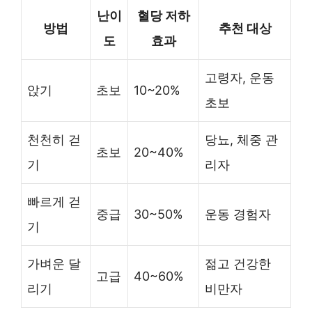
난이
혈당 저하
방법
추천 대상
도
효과
고령자, 운동
앉기
초보
10~20%
초보
천천히 걷
당뇨, 체중 관
초보
20~40%
기
리자
빠르게 걷
중급
30~50%
운동 경험자
기
가벼운 달
젊고 건강한
고급
40~60%
리기
비만자