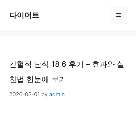
Skip
다이어트
Menu
to
content
간헐적 단식 18 6 후기 – 효과와 실
천법 한눈에 보기
2026-03-01
by
admin