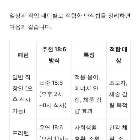
일상과 직업 패턴별로 적합한 단식법을 정리하면
다음과 같습니다.
추천 18:6
적합 대
패턴
특징
방식
상
일반 직
적응 용이,
표준 18:6
초보자,
장인 (오
에너지 안
(오후 2시
체중 감
후 식사
정, 체중 감
~8시 식사)
량 목적
가능)
량 효과
유연 18:6
사회생활
민감 체
프리랜
(오전 11시~
호환, 소화
질, 소