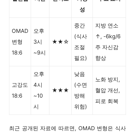
성
중간
지방 연소
OMAD
오후
(식사
↑, -6kg/6
변형
3시
★★☆
조절
주 자신감
18:6
~9시
필요)
향상
오후
낮음
노화 방지,
고강도
4시
(수면
★★★
혈압 개선,
18:6
~10
방해
피로 회복
시
위험)
최근 공개된 자료에 따르면, OMAD 변형은 식사