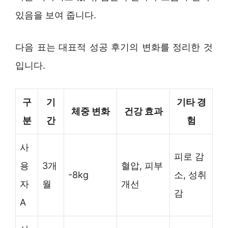
있음을 보여 줍니다.
다음 표는 대표적 성공 후기의 변화를 정리한 것
입니다.
구
기
기타 경
체중 변화
건강 효과
분
간
험
사
피로 감
용
3개
혈압, 피부
-8kg
소, 성취
자
월
개선
감
A