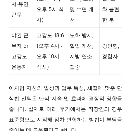
서·유연
오후 5시 식
및 수면 개
화 불편
근무
사)
선
한 분
야간 근
고강도 18:6
노화 방지,
무자 or
(오후 4시~
혈압 개선,
강인형,
고강도
오후 10시
지방 연소
경험자
운동자
식사)
집중
이처럼 자신의 일상과 업무 특성, 체질에 맞춘 단
식법 선택은 단식 지속 및 효과에 결정적 영향을
줍니다. 실제로 여러 후기에서는 직장인의 경우
표준형으로 시작해 점차 변형하는 방법이 부담을
줄이는 데 도움된다고 합니다.