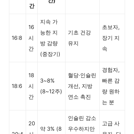
간)
간
지속 가
16
초보자,
능한 지
기초 건강
16:8
시
장기 지
방 감량
유지
간
속
(중장기)
경험자,
18
혈당·인슐린
3~8%
빠른 감
18:6
시
개선, 지방
(8~12주)
량 원하
간
연소 촉진
는 분
인슐린 감소
20
고급 사
약 3% (8
우수하지만