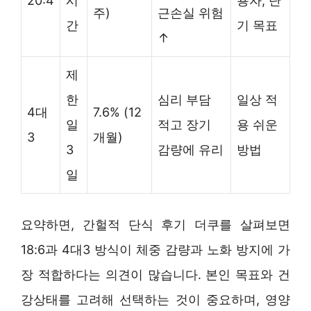
20:4
시
용자, 단
주)
근손실 위험
간
기 목표
↑
제
한
심리 부담
일상 적
4대
7.6% (12
일
적고 장기
용 쉬운
3
개월)
3
감량에 유리
방법
일
요약하면, 간헐적 단식 후기 더쿠를 살펴보면
18:6과 4대3 방식이 체중 감량과 노화 방지에 가
장 적합하다는 의견이 많습니다. 본인 목표와 건
강상태를 고려해 선택하는 것이 중요하며, 영양