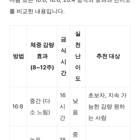
를 비교한 내용입니다.
실
금
체중 감량
천
식
방법
효과
난
추천 대상
시
(8~12주)
이
간
도
16
초보자, 지속 가
중간 (다
낮
16:8
시
능한 감량 원하
소 느림)
음
간
는 사람
중
높음
18