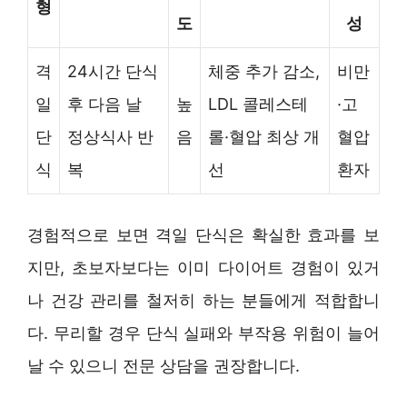
형
도
성
격
24시간 단식
체중 추가 감소,
비만
일
후 다음 날
높
LDL 콜레스테
·고
단
정상식사 반
음
롤·혈압 최상 개
혈압
식
복
선
환자
경험적으로 보면 격일 단식은 확실한 효과를 보
지만, 초보자보다는 이미 다이어트 경험이 있거
나 건강 관리를 철저히 하는 분들에게 적합합니
다. 무리할 경우 단식 실패와 부작용 위험이 늘어
날 수 있으니 전문 상담을 권장합니다.