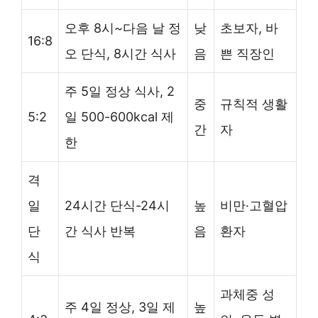
오후 8시~다음 날 정
낮
초보자, 바
16:8
오 단식, 8시간 식사
음
쁜 직장인
주 5일 정상 식사, 2
중
규칙적 생활
5:2
일 500-600kcal 제
간
자
한
격
일
24시간 단식-24시
높
비만·고혈압
단
간 식사 반복
음
환자
식
과체중 성
주 4일 정상, 3일 제
높