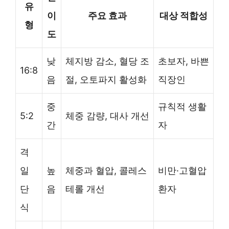
유
이
주요 효과
대상 적합성
형
도
낮
체지방 감소, 혈당 조
초보자, 바쁜
16:8
음
절, 오토파지 활성화
직장인
중
규칙적 생활
5:2
체중 감량, 대사 개선
간
자
격
일
높
체중과 혈압, 콜레스
비만·고혈압
단
음
테롤 개선
환자
식