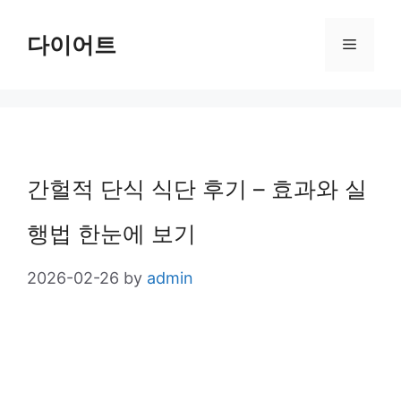
Skip
다이어트
Menu
to
content
간헐적 단식 식단 후기 – 효과와 실
행법 한눈에 보기
2026-02-26
by
admin