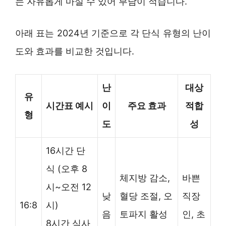
는 자유롭게 마실 수 있어 부담이 적습니다.
아래 표는 2024년 기준으로 각 단식 유형의 난이
도와 효과를 비교한 것입니다.
난
대상
유
시간표 예시
이
주요 효과
적합
형
도
성
16시간 단
식 (오후 8
체지방 감소,
바쁜
시~오전 12
낮
혈당 조절, 오
직장
16:8
시)
음
토파지 활성
인, 초
8시간 식사