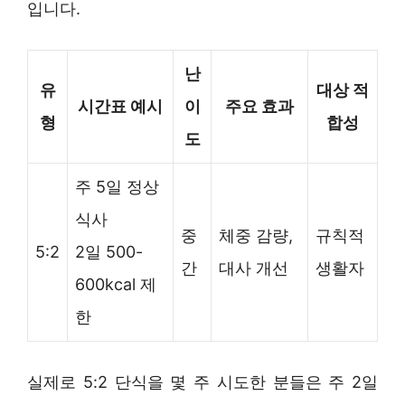
입니다.
난
유
대상 적
시간표 예시
이
주요 효과
형
합성
도
주 5일 정상
식사
중
체중 감량,
규칙적
5:2
2일 500-
간
대사 개선
생활자
600kcal 제
한
실제로 5:2 단식을 몇 주 시도한 분들은 주 2일