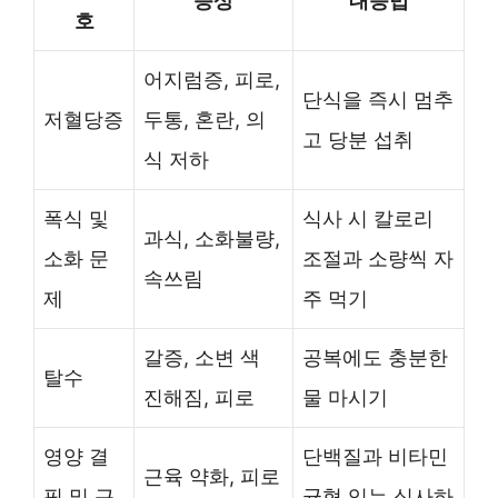
증상
대응법
호
어지럼증, 피로,
단식을 즉시 멈추
저혈당증
두통, 혼란, 의
고 당분 섭취
식 저하
폭식 및
식사 시 칼로리
과식, 소화불량,
소화 문
조절과 소량씩 자
속쓰림
제
주 먹기
갈증, 소변 색
공복에도 충분한
탈수
진해짐, 피로
물 마시기
영양 결
단백질과 비타민
근육 약화, 피로
핍 및 근
균형 있는 식사하