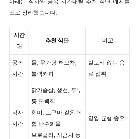
아래는 식사와 공복 시간대별 추천 식단 예시를
표로 정리했습니다.
시간
추천 식단
비고
대
공복
물, 무가당 허브차,
칼로리 없는 음
시간
블랙커피
료 섭취
닭가슴살, 생선, 두부
등 단백질
식사
현미, 고구마 같은 복
영양 균형 중요
시간
합 탄수화물
브로콜리, 시금치 등