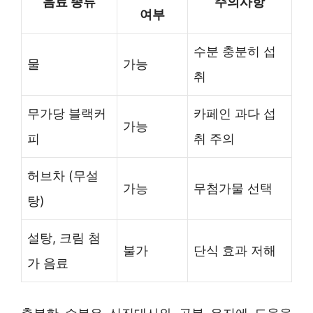
음료 종류
주의사항
여부
수분 충분히 섭
물
가능
취
무가당 블랙커
카페인 과다 섭
가능
피
취 주의
허브차 (무설
가능
무첨가물 선택
탕)
설탕, 크림 첨
불가
단식 효과 저해
가 음료